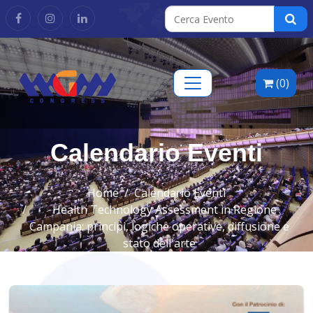
(0)
Calendario Eventi
Home
Calendario Eventi
Health Technology Assessment in Regione
Campania: principi, logiche operative, diffusione e
stato dell'arte